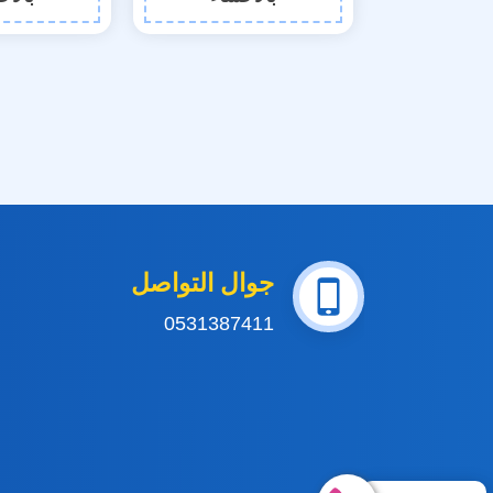
جوال التواصل
0531387411