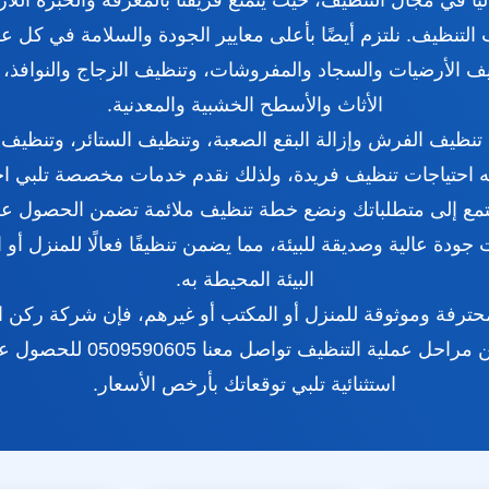
ليًا في مجال التنظيف، حيث يتمتع فريقنا بالمعرفة والخبرة الل
التنظيف. نلتزم أيضًا بأعلى معايير الجودة والسلامة في كل عم
 الأرضيات والسجاد والمفروشات، وتنظيف الزجاج والنوافذ، 
الأثاث والأسطح الخشبية والمعدنية.
تنظيف الفرش وإزالة البقع الصعبة، وتنظيف الستائر، وتنظيف ا
احتياجات تنظيف فريدة، ولذلك نقدم خدمات مخصصة تلبي احت
نستمع إلى متطلباتك ونضع خطة تنظيف ملائمة تضمن الحصول على 
دة عالية وصديقة للبيئة، مما يضمن تنظيفًا فعالًا للمنزل أ
البيئة المحيطة به.
رفة وموثوقة للمنزل أو المكتب أو غيرهم، فإن شركة ركن الحم
نحن نضمن جودة العمل في كل 
استثنائية تلبي توقعاتك بأرخص الأسعار.